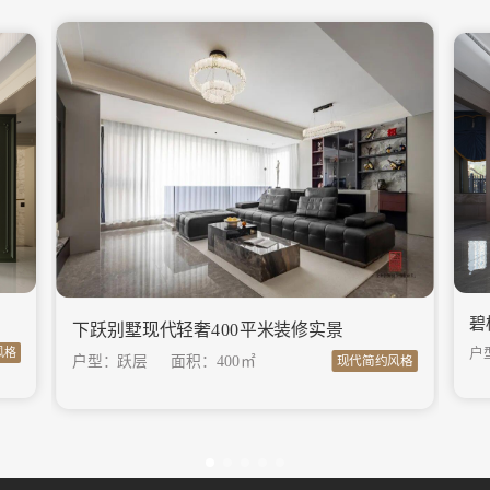
碧
下跃别墅现代轻奢400平米装修实景
户
风格
户型：跃层
面积：
400㎡
现代简约风格