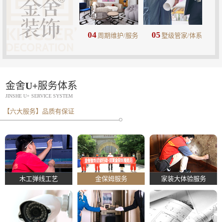
04
05
周期维护/服务
墅级管家/体系
金舍U+服务体系
JINSHE U+ SERVICE SYSTEM
【六大服务】品质有保证
木工弹线工艺
金保姆服务
家装大体验服务