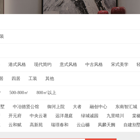
装
格
港式风格
现代简约
意式风格
中古风格
宋式美学
居
四居
工装
其他
㎡
500-800㎡
800㎡以上
名墅
中冶德贤公馆
御河上院
大者
融创中心
东南智汇城
府
开元府
中央云著
远洋晟庭
绿城诚园
九里晴川
棠
院
云和赋
高新苑
瑞璟春和
云山樾
凤麟天阙
自建别