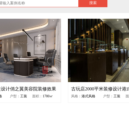
搜索
装设计俏之翼美容院装修效果
古玩店2000平米装修设计港
图
格
户型：
工装
面积：
1700㎡
风格：
港式风格
户型：
工装
面