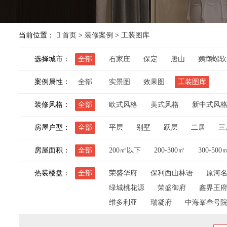
当前位置：
首页
>
装修案例
>
工装图库
选择城市：
全部
石家庄
保定
唐山
鹦鹉螺软
案例属性：
全部
实景图
效果图
工装图库
装修风格：
全部
欧式风格
美式风格
新中式风
房屋户型：
全部
平层
别墅
跃层
二居
三
房屋面积：
全部
200㎡以下
200-300㎡
300-500
热装楼盘：
全部
荣盛华府
保利西山林语
原河
绿城桃花源
荣盛御府
鑫界王
维多利亚
瑞凝府
中海峯叁号