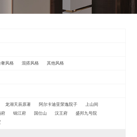
轻奢风格
混搭风格
其他风格
龙湖天辰原著
阿尔卡迪亚荣逸院子
上山间
樾府
锦江府
国仕山
汉王府
盛邦九号院
墅