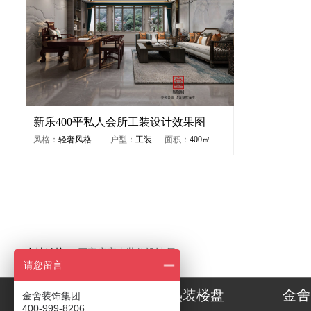
新乐400平私人会所工装设计效果图
风格：
轻奢风格
户型：
工装
面积：
400㎡
友情链接：
石家庄室内装修设计师
请您留言
装修案例
热装楼盘
金舍
金舍装饰集团
400-999-8206