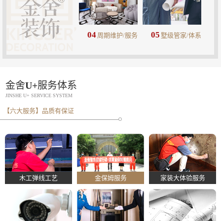
04
05
周期维护/服务
墅级管家/体系
金舍U+服务体系
JINSHE U+ SERVICE SYSTEM
【六大服务】品质有保证
木工弹线工艺
金保姆服务
家装大体验服务