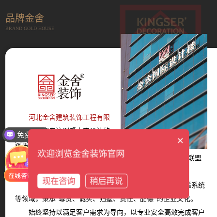
品牌金舍
BRAND GOLD HOUSE
河北金舍建筑装饰工程有限
公司
是一家专注别墅大宅设计的
免费报价
×
家居服务平台，成立于2014年。
欢迎浏览金舍装饰官网
现拥有12大墅级设计师团队、6大服务体系、多家战略联盟
商家。
现在咨询
稍后再说
产品覆盖设计、装修、主材、软装、家电、智能、舒适系统
等领域，秉承“尊贵、诚实、归墅、责任、品德”的企业文化。
始终坚持以满足客户需求为导向，以专业安全高效完成客户