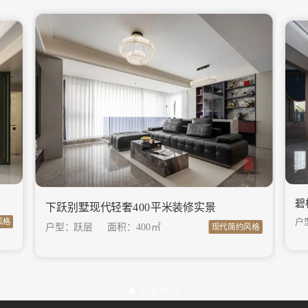
碧
下跃别墅现代轻奢400平米装修实景
户
风格
户型：跃层
面积：
400㎡
现代简约风格