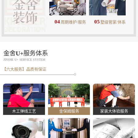
04
05
周期维护/服务
墅级管家/体系
金舍U+服务体系
JINSHE U+ SERVICE SYSTEM
【六大服务】品质有保证
木工弹线工艺
金保姆服务
家装大体验服务