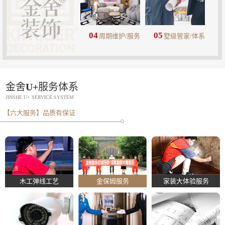
04
05
周期维护/服务
墅级管家/体系
金舍U+服务体系
JINSHE U+ SERVICE SYSTEM
【六大服务】品质有保证
木工弹线工艺
金保姆服务
家装大体验服务