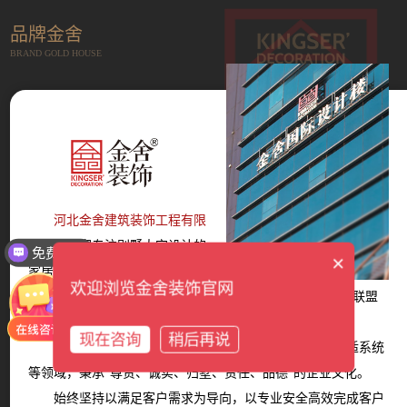
品牌金舍
BRAND GOLD HOUSE
河北金舍建筑装饰工程有限
公司
是一家专注别墅大宅设计的
免费报价
×
家居服务平台，成立于2014年。
欢迎浏览金舍装饰官网
现拥有12大墅级设计师团队、6大服务体系、多家战略联盟
商家。
现在咨询
稍后再说
产品覆盖设计、装修、主材、软装、家电、智能、舒适系统
等领域，秉承“尊贵、诚实、归墅、责任、品德”的企业文化。
始终坚持以满足客户需求为导向，以专业安全高效完成客户