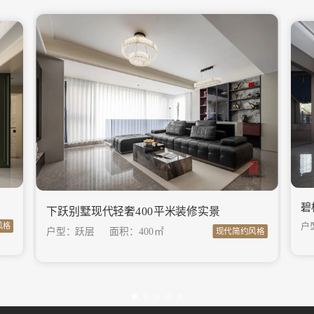
碧
下跃别墅现代轻奢400平米装修实景
户
风格
户型：跃层
面积：
400㎡
现代简约风格