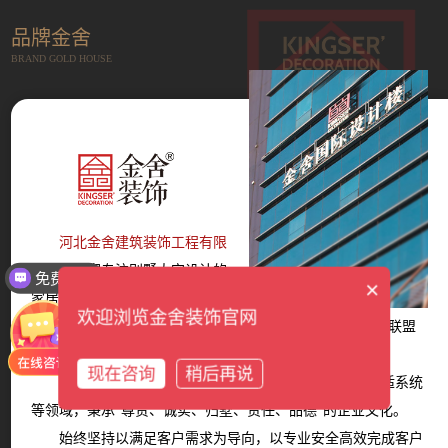
品牌金舍
BRAND GOLD HOUSE
河北金舍建筑装饰工程有限
公司
是一家专注别墅大宅设计的
免费报价
×
家居服务平台，成立于2014年。
欢迎浏览金舍装饰官网
现拥有12大墅级设计师团队、6大服务体系、多家战略联盟
商家。
现在咨询
稍后再说
产品覆盖设计、装修、主材、软装、家电、智能、舒适系统
等领域，秉承“尊贵、诚实、归墅、责任、品德”的企业文化。
始终坚持以满足客户需求为导向，以专业安全高效完成客户