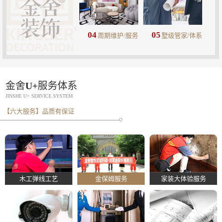
04
05
周期维护/服务
墅级管家/体系
金舍U+服务体系
JINSHE U+ SERVICE SYSTEM
【六大服务】品质有保证
木工弹线工艺
金保姆服务
家装大体验服务