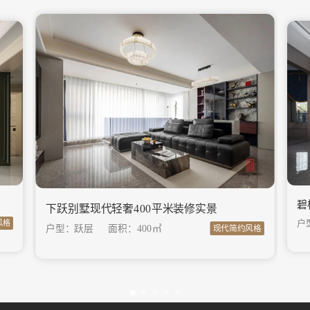
碧
下跃别墅现代轻奢400平米装修实景
户
风格
户型：跃层
面积：
400㎡
现代简约风格