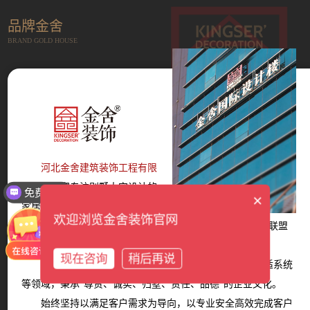
品牌金舍
BRAND GOLD HOUSE
河北金舍建筑装饰工程有限
公司
是一家专注别墅大宅设计的
免费报价
×
家居服务平台，成立于2014年。
欢迎浏览金舍装饰官网
现拥有12大墅级设计师团队、6大服务体系、多家战略联盟
商家。
现在咨询
稍后再说
产品覆盖设计、装修、主材、软装、家电、智能、舒适系统
等领域，秉承“尊贵、诚实、归墅、责任、品德”的企业文化。
始终坚持以满足客户需求为导向，以专业安全高效完成客户