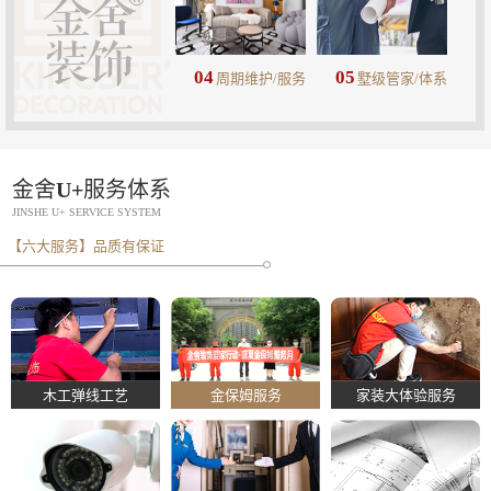
04
05
周期维护/服务
墅级管家/体系
金舍U+服务体系
JINSHE U+ SERVICE SYSTEM
【六大服务】品质有保证
木工弹线工艺
金保姆服务
家装大体验服务