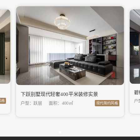
碧
下跃别墅现代轻奢400平米装修实景
户
风格
户型：跃层
面积：
400㎡
现代简约风格