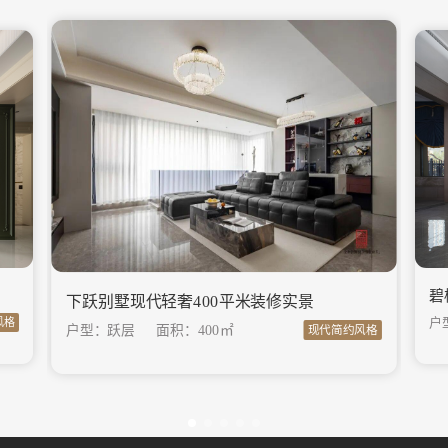
碧
下跃别墅现代轻奢400平米装修实景
户
风格
户型：跃层
面积：
400㎡
现代简约风格