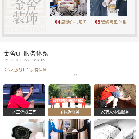
04
05
周期维护/服务
墅级管家/体系
金舍U+服务体系
JINSHE U+ SERVICE SYSTEM
【六大服务】品质有保证
木工弹线工艺
金保姆服务
家装大体验服务