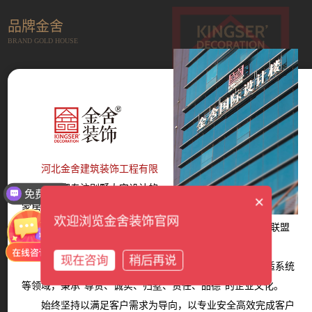
品牌金舍
BRAND GOLD HOUSE
河北金舍建筑装饰工程有限
公司
是一家专注别墅大宅设计的
免费报价
×
家居服务平台，成立于2014年。
欢迎浏览金舍装饰官网
现拥有12大墅级设计师团队、6大服务体系、多家战略联盟
商家。
现在咨询
稍后再说
产品覆盖设计、装修、主材、软装、家电、智能、舒适系统
等领域，秉承“尊贵、诚实、归墅、责任、品德”的企业文化。
始终坚持以满足客户需求为导向，以专业安全高效完成客户